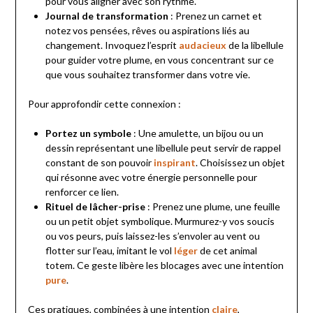
pour vous aligner avec son rythme.
Journal de transformation
: Prenez un carnet et
notez vos pensées, rêves ou aspirations liés au
changement. Invoquez l’esprit
audacieux
de la libellule
pour guider votre plume, en vous concentrant sur ce
que vous souhaitez transformer dans votre vie.
Pour approfondir cette connexion :
Portez un symbole
: Une amulette, un bijou ou un
dessin représentant une libellule peut servir de rappel
constant de son pouvoir
inspirant
. Choisissez un objet
qui résonne avec votre énergie personnelle pour
renforcer ce lien.
Rituel de lâcher-prise
: Prenez une plume, une feuille
ou un petit objet symbolique. Murmurez-y vos soucis
ou vos peurs, puis laissez-les s’envoler au vent ou
flotter sur l’eau, imitant le vol
léger
de cet animal
totem. Ce geste libère les blocages avec une intention
pure
.
Ces pratiques, combinées à une intention
claire
,