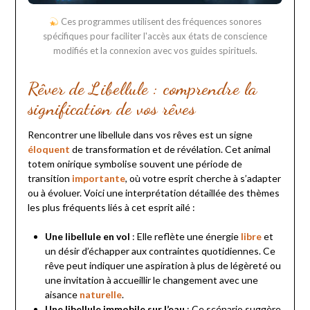
Ces programmes utilisent des fréquences sonores
spécifiques pour faciliter l'accès aux états de conscience
modifiés et la connexion avec vos guides spirituels.
Rêver de Libellule : comprendre la
signification de vos rêves
Rencontrer une libellule dans vos rêves est un signe
éloquent
de transformation et de révélation. Cet animal
totem onirique symbolise souvent une période de
transition
importante
, où votre esprit cherche à s’adapter
ou à évoluer. Voici une interprétation détaillée des thèmes
les plus fréquents liés à cet esprit ailé :
Une libellule en vol
: Elle reflète une énergie
libre
et
un désir d’échapper aux contraintes quotidiennes. Ce
rêve peut indiquer une aspiration à plus de légèreté ou
une invitation à accueillir le changement avec une
aisance
naturelle
.
Une libellule immobile sur l’eau
: Ce scénario suggère