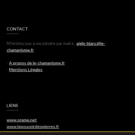
CONTACT
N'hésitez pas à me joindre par mail à :
aigle-blanc@le-
chamanisme.fr
-
A propos de le-chamanisme.fr
-
Mentions Légales
LIENS
www.orame.net
www.lepouvoirdespierres.fr
www.miel-de-manuka.fr